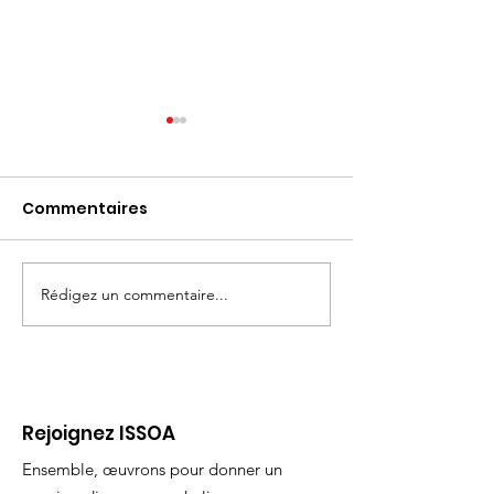
Commentaires
Rédigez un commentaire...
Bilan de l'année
VOTRE ADHÉSION I
scolaire 2024/2025 :
2025-2026
un impact durable
pour l’éducation des
orphelins au
Rejoignez ISSOA
Cameroun
Ensemble, œuvrons pour donner un