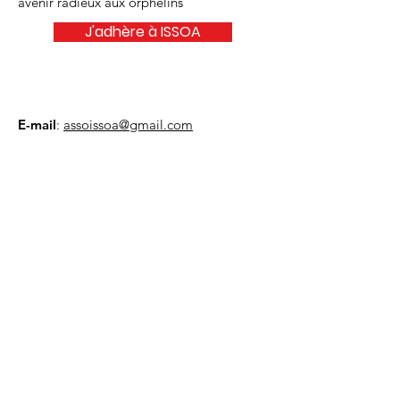
avenir radieux aux orphelins
J'adhère à ISSOA
E-mail
:
assoissoa@gmail.com
Je veux m'informer via la newsletter
Je m'inscris
Liens utiles