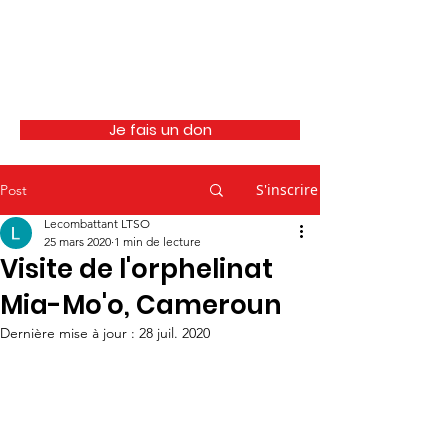
ISSOA
Je fais un don
S'inscrire
Post
Lecombattant LTSO
25 mars 2020
1 min de lecture
Visite de l'orphelinat
Mia-Mo'o, Cameroun
Dernière mise à jour :
28 juil. 2020